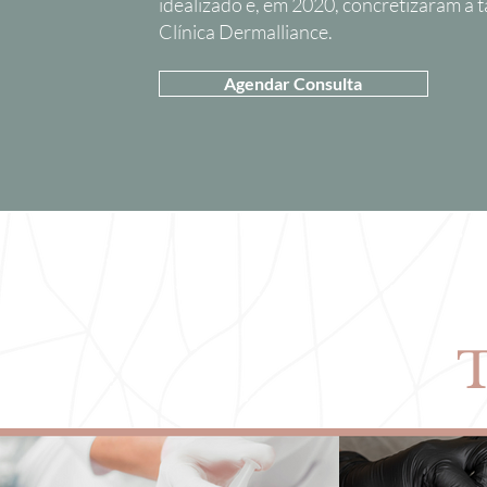
idealizado e, em 2020, concretizaram a 
Clínica Dermalliance.
Agendar Consulta
T