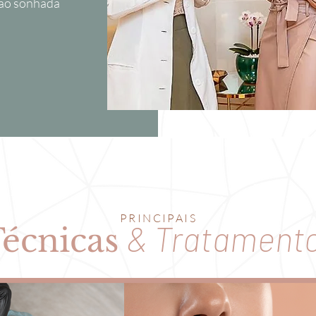
tão sonhada
PRINCIPAIS
& Tratament
écnicas