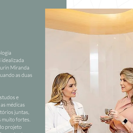
logia
i idealizada
turin Miranda
quando as duas
studos e
 as médicas
tórios juntas,
s muito fortes.
do projeto